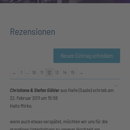
Rezensionen
Navigation
←
1
...
10
11
12
13
14
15
→
der
Diese
...
Gästebuchliste
Metabox
Christiane & Stefan Gühler
aus
Halle (Saale)
schrieb am
ein-/aus
22. Februar 2011
um
15:59
Hallo Mirko,
wenn auch etwas verspätet, möchten wir uns für die
grandiose Unterhaltung zu unserer Hochzeit am