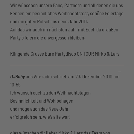
ein-/aus
Wir wünschen unsern Fans, Partnern und all denen die uns
kennen ein besinnliches Weihnachtsfest, schöne Feiertage
und ein guten Rutsch ins neue Jahr 2011.
Auf das wir auch im nächsten Jahr mit Euch da draußen
Party´s feiern die unvergessen bleiben.
Klingende Grüsse Eure Partydisco ON TOUR Mirko & Lars
Diese
...
Metabox
DJBaby
aus
Vip-radio
schrieb am
23. Dezember 2010
um
ein-/aus
10:55
Ich wünsch euch zu den Weihnachtstagen
Besinnlichkeit und Wohlbehagen
und möge auch das Neue Jahr
erfolgreich sein, wie’s alte war!
dies wünschen dir lieber Mirko & Lars das Team von