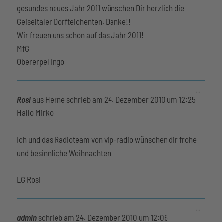
gesundes neues Jahr 2011 wünschen Dir herzlich die
Geiseltaler Dorfteichenten. Danke!!
Wir freuen uns schon auf das Jahr 2011!
MfG
Obererpel Ingo
Diese
...
Metabox
Rosi
aus
Herne
schrieb am
24. Dezember 2010
um
12:25
ein-/aus
Hallo Mirko
Ich und das Radioteam von vip-radio wünschen dir frohe
und besinnliche Weihnachten
LG Rosi
Diese
...
Metabox
admin
schrieb am
24. Dezember 2010
um
12:06