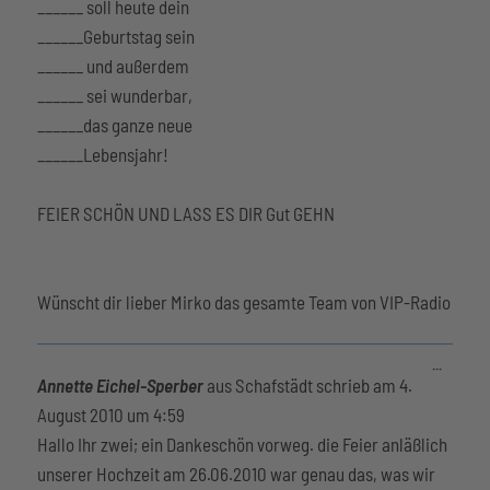
______ soll heute dein
______Geburtstag sein
______ und außerdem
______ sei wunderbar,
______das ganze neue
______Lebensjahr!
FEIER SCHÖN UND LASS ES DIR Gut GEHN
Wünscht dir lieber Mirko das gesamte Team von VIP-Radio
Diese
...
Metabox
Annette Eichel-Sperber
aus
Schafstädt
schrieb am
4.
ein-/aus
August 2010
um
4:59
Hallo Ihr zwei; ein Dankeschön vorweg. die Feier anläßlich
unserer Hochzeit am 26.06.2010 war genau das, was wir