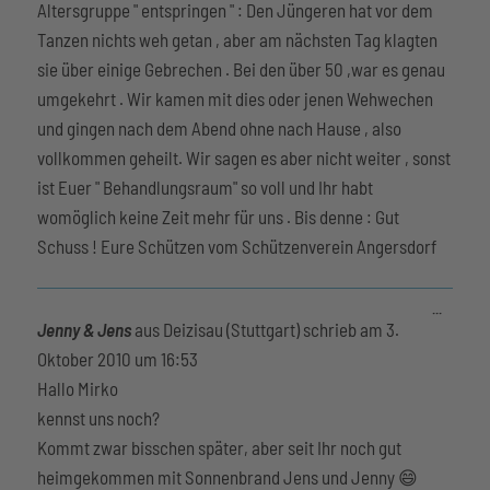
Altersgruppe " entspringen " : Den Jüngeren hat vor dem
Tanzen nichts weh getan , aber am nächsten Tag klagten
sie über einige Gebrechen . Bei den über 50 ,war es genau
umgekehrt . Wir kamen mit dies oder jenen Wehwechen
und gingen nach dem Abend ohne nach Hause , also
vollkommen geheilt. Wir sagen es aber nicht weiter , sonst
ist Euer " Behandlungsraum" so voll und Ihr habt
womöglich keine Zeit mehr für uns . Bis denne : Gut
Schuss ! Eure Schützen vom Schützenverein Angersdorf
Diese
...
Metabox
Jenny & Jens
aus
Deizisau (Stuttgart)
schrieb am
3.
ein-/aus
Oktober 2010
um
16:53
Hallo Mirko
kennst uns noch?
Kommt zwar bisschen später, aber seit Ihr noch gut
heimgekommen mit Sonnenbrand Jens und Jenny 😄