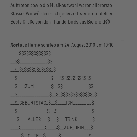
Auftreten sowie die Musikauswahl waren allererste
Klasse. Wir würden Euch jederzeit weiterempfehlen.
Beste Grüße von den Thunderbirds aus Bielefeld😄
Diese
...
Metabox
Rosi
aus
Herne
schrieb am
24. August 2010
um
10:10
ein-/aus
____$$$$$$$$$$$$$
__$$_____________$$
__$_$$$$$$$$$$$$$_$
__$_______________.$___$$$$$$$$$$$$$
__$___:ZUM________$__$$____________$$
__$_______________$__$_$$$$$$$$$$$$$_$
__$_GEBURTSTAG_$__$____ICH______.__$
__$______________$__.$________________$
___$____ALLES___$___$___TRINK_______$
____$___________$____.$__AUF_DEIN___$
_____$__GUTE__$______$_____________$