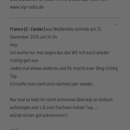
www.vip-radio.de
Diese
...
Metabox
Franco (E- Center)
aus
Weißenfels
schrieb am
13.
ein-/aus
Dezember 2010
um
14:34
Hey,
ich wollte nur mal sagen das das WE mit euch wieder
richtig geil war.
Jedes mal etwas anderes,und ihr macht euer Ding richtig
Top.
Ich hoffe man sieht sich nächste jahr wieder.
Nur mal so habt ihr nicht schonmal überlegt so einfach
aufzulegen,wie z.B.zum Sachsen Anhalt Tag.....
würde sicher gut ankommen!!!