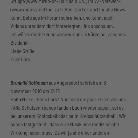
Gruppe (www.Mirko-on-Tour.de & Co. ) im VZ-Netzwerk
(www.meinvz.net) bei zu treten. Dort erfahrt Ihr alle News
könnt Beiträge im Forum schreiben, und könnt auch
Videos unter dem dort hinterlegten Link anschauen.
Ich würde mich freuen wenn wir uns in kürze bei vz sehen.
Bis dahin
Liebe Grüße
Euer Lars
Diese
...
Metabox
Brunhild Hoffmann
aus
Angersdorf
schrieb am
6.
ein-/aus
November 2010
um
12:15
Hallo Mirko ! Hallo Lars ! Nun noch ein paar Zeilen von uns
! Alle Schützenfreunde fanden Euch wieder super , sei es
bei unserem Königsball oder beim Kreisschützenball ! Wir
haben festgestellt , dass eure Musik eine medizinische
Wirkung haben muss. Da wir ja alle einer anderen