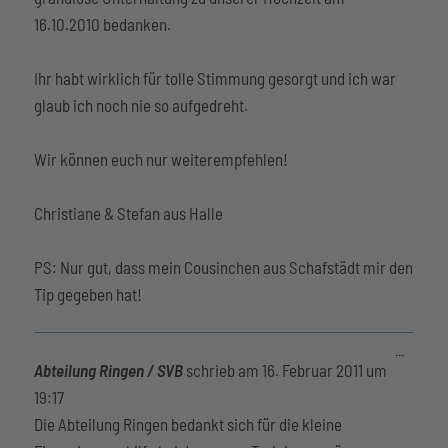
16.10.2010 bedanken.
Ihr habt wirklich für tolle Stimmung gesorgt und ich war
glaub ich noch nie so aufgedreht.
Wir können euch nur weiterempfehlen!
Christiane & Stefan aus Halle
PS: Nur gut, dass mein Cousinchen aus Schafstädt mir den
Tip gegeben hat!
Diese
...
Metabox
Abteilung Ringen / SVB
schrieb am
16. Februar 2011
um
ein-/aus
19:17
Die Abteilung Ringen bedankt sich für die kleine