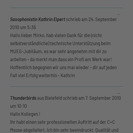
Diese
...
Metabox
Saxophonistin Kathrin Eipert
schrieb am
24. September
ein-/aus
2010
um
5:36
Hallo lieber Mirko, hab vielen Dank für die (nicht
selbstverständliche) technische Unterstützung beim
MUEG-Jubiläum, es war sehr angenehm mit dir zu
arbeiten - da merkt man dass ein Profi am Werk war!
Hoffentlich begegnen wir uns mal wieder - dir auf jeden
Fall viel Erfolg weiterhin - Kathrin
Diese
...
Metabox
Thunderbirds
aus
Bielefeld
schrieb am
7. September 2010
ein-/aus
um
10:10
Hallo Kollegen !
Ihr habt einen sehr professionellen Auftritt auf der C+C
Messe abgeliefert. Ich bin sehr beeindruckt. Qualität und