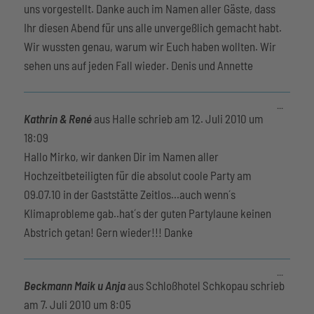
uns vorgestellt. Danke auch im Namen aller Gäste, dass
Ihr diesen Abend für uns alle unvergeßlich gemacht habt.
Wir wussten genau, warum wir Euch haben wollten. Wir
sehen uns auf jeden Fall wieder. Denis und Annette
Diese
...
Metabox
Kathrin & René
aus
Halle
schrieb am
12. Juli 2010
um
ein-/aus
18:09
Hallo Mirko, wir danken Dir im Namen aller
Hochzeitbeteiligten für die absolut coole Party am
09.07.10 in der Gaststätte Zeitlos...auch wenn´s
Klimaprobleme gab..hat´s der guten Partylaune keinen
Abstrich getan! Gern wieder!!! Danke
Diese
...
Metabox
Beckmann Maik u Anja
aus
Schloßhotel Schkopau
schrieb
ein-/aus
am
7. Juli 2010
um
8:05