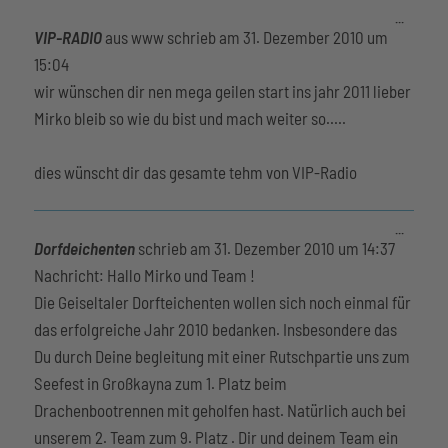
Diese
...
Metabox
VIP-RADIO
aus
www
schrieb am
31. Dezember 2010
um
ein-/aus
15:04
wir wünschen dir nen mega geilen start ins jahr 2011 lieber
Mirko bleib so wie du bist und mach weiter so.....
dies wünscht dir das gesamte tehm von VIP-Radio
Diese
...
Metabox
Dorfdeichenten
schrieb am
31. Dezember 2010
um
14:37
ein-/aus
Nachricht: Hallo Mirko und Team !
Die Geiseltaler Dorfteichenten wollen sich noch einmal für
das erfolgreiche Jahr 2010 bedanken. Insbesondere das
Du durch Deine begleitung mit einer Rutschpartie uns zum
Seefest in Großkayna zum 1. Platz beim
Drachenbootrennen mit geholfen hast. Natürlich auch bei
unserem 2. Team zum 9. Platz . Dir und deinem Team ein