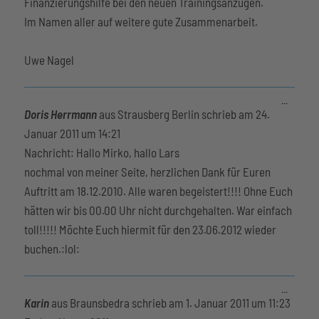
Finanzierungshilfe bei den neuen Trainingsanzügen.
Im Namen aller auf weitere gute Zusammenarbeit.
Uwe Nagel
Diese
...
Metabox
Doris Herrmann
aus
Strausberg Berlin
schrieb am
24.
ein-/aus
Januar 2011
um
14:21
Nachricht: Hallo Mirko, hallo Lars
nochmal von meiner Seite, herzlichen Dank für Euren
Auftritt am 18.12.2010. Alle waren begeistert!!!! Ohne Euch
hätten wir bis 00.00 Uhr nicht durchgehalten. War einfach
toll!!!!! Möchte Euch hiermit für den 23.06.2012 wieder
buchen.:lol:
Diese
...
Metabox
Karin
aus
Braunsbedra
schrieb am
1. Januar 2011
um
11:23
ein-/aus