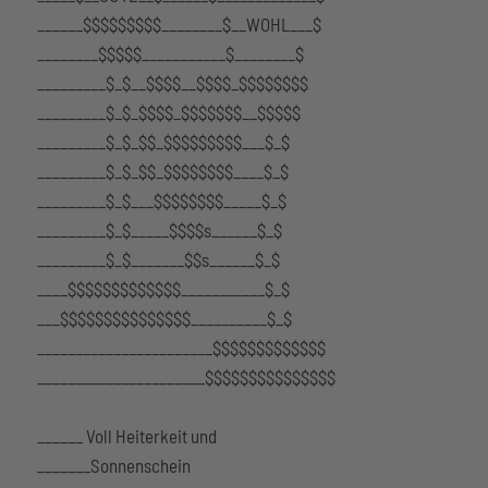
______$$$$$$$$$________$__WOHL___$
________$$$$$___________$________$
_________$_$__$$$$__$$$$_$$$$$$$$
_________$_$_$$$$_$$$$$$$__$$$$$
_________$_$_$$_$$$$$$$$$___$_$
_________$_$_$$_$$$$$$$$____$_$
_________$_$___$$$$$$$$_____$_$
_________$_$_____$$$$s______$_$
_________$_$_______$$s______$_$
____$$$$$$$$$$$$$___________$_$
___$$$$$$$$$$$$$$$__________$_$
_______________________$$$$$$$$$$$$$
______________________$$$$$$$$$$$$$$$
______ Voll Heiterkeit und
_______Sonnenschein